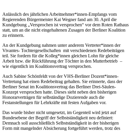
Anlässlich des jährlichen Arbeitnehmer*innen-Empfangs vom
Regierenden Bürgermeister Kai Wegner fand am 30. April die
Kundgebung „Versprochen ist versprochen“ vor dem Roten Rathaus
statt, um an die nicht eingehaltenen Zusagen der Berliner Koalition
zu erinnern.
An der Kundgebung nahmen unter anderem Vertreter*innen der
Vivantes- Tochtergesellschaften mit verschiedenen Redebeiträgen
teil. Sie fordern für die Kolleg*innen gleichen Lohn für gleiche
Arbeit bzw. die Rückführung der Töchter in den Mutterbetrieb –
wie eigentlich im Koalitionsvertrag versprochen.
Auch Sabine Schönfeldt von der VHS-Berliner Dozent*innen-
Vertretung hat einen Redebeitrag gehalten. Sie erinnerte, dass der
Berliner Senat im Koalitionsvertrag das Berliner Drei-Säulen-
Konzept versprochen hatte. Dieses sieht neben den bisherigen
Honorarverträgen für selbständige Dozierende auch die
Festanstellungen für Lehrkräfte mit festen Aufgaben vor.
Das wurde bisher nicht umgesetzt, im Gegenteil wird jetzt auf
Bundesebene der Begriff der Selbstständigkeit neu definiert:
Demnach soll ausschließlich Selbstständigkeit in der bisherigen
Form mit mangelnder Absicherung fortgeführt werden, trotz des