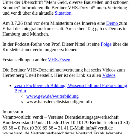
Unter der Überschrift "Mehr Geld, diverse Baustellen und schönen
Sommer" informieren die Berliner VHS-Dozent*innen-Vertretung
und ver.di über die aktuelle
Situation
.
Am 3.7.26 fand vor dem Ministerium des Inneren eine
Demo
zum
Erhalt der Integrationskurse statt. Am selben Tag gab es Demos in
Hamburg und München.
In der Podcast-Reihe von Prof. Dieter Nittel ist eine
Folge
über die
Kursleiter:innenvertretungen erschienen.
Festanstellungen an der
VHS-Essen
.
Die Berliner VHS-Dozent:innenvertretung hat sechs Videos zum
Herrenberg Urteil herstellt. Hier ist der Link zu allen
Videos
.
ver.di Fachbereich Bildung, Wissenschaft und FoForschung
Berlin
www.gew.de/weiterbildung
www.hausderselbststaendigen.info
Impressum
Verantwortlich: ver.di – Vereinte Dienstleistungsgewerkschaft
Bundesvorstand Paula-Thiede-Ufer 10 10179 Berlin Telefon (0 30)
69 56 – 0 Fax (0 30) 69 56 – 31 41 E-Mail: info@verdi.de
www.verdi.de Vertretungsberechtigter Vorstand Frank Werneke