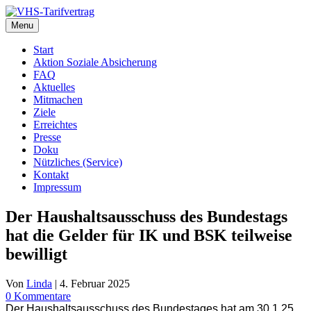
Zum
Inhalt
Menu
springen
Start
Aktion Soziale Absicherung
FAQ
Aktuelles
Mitmachen
Ziele
Erreichtes
Presse
Doku
Nützliches (Service)
Kontakt
Impressum
Der Haushaltsausschuss des Bundestags
hat die Gelder für IK und BSK teilweise
bewilligt
Von
Linda
|
4. Februar 2025
0 Kommentare
Der Haushaltsausschuss des Bundestages hat am 30.1.25