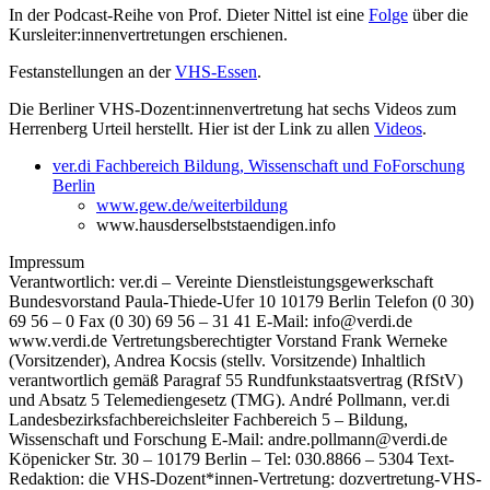
In der Podcast-Reihe von Prof. Dieter Nittel ist eine
Folge
über die
Kursleiter:innenvertretungen erschienen.
Festanstellungen an der
VHS-Essen
.
Die Berliner VHS-Dozent:innenvertretung hat sechs Videos zum
Herrenberg Urteil herstellt. Hier ist der Link zu allen
Videos
.
ver.di Fachbereich Bildung, Wissenschaft und FoForschung
Berlin
www.gew.de/weiterbildung
www.hausderselbststaendigen.info
Impressum
Verantwortlich: ver.di – Vereinte Dienstleistungsgewerkschaft
Bundesvorstand Paula-Thiede-Ufer 10 10179 Berlin Telefon (0 30)
69 56 – 0 Fax (0 30) 69 56 – 31 41 E-Mail: info@verdi.de
www.verdi.de Vertretungsberechtigter Vorstand Frank Werneke
(Vorsitzender), Andrea Kocsis (stellv. Vorsitzende) Inhaltlich
verantwortlich gemäß Paragraf 55 Rundfunkstaatsvertrag (RfStV)
und Absatz 5 Telemediengesetz (TMG). André Pollmann, ver.di
Landesbezirksfachbereichsleiter Fachbereich 5 – Bildung,
Wissenschaft und Forschung E-Mail: andre.pollmann@verdi.de
Köpenicker Str. 30 – 10179 Berlin – Tel: 030.8866 – 5304 Text-
Redaktion: die VHS-Dozent*innen-Vertretung: dozvertretung-VHS-