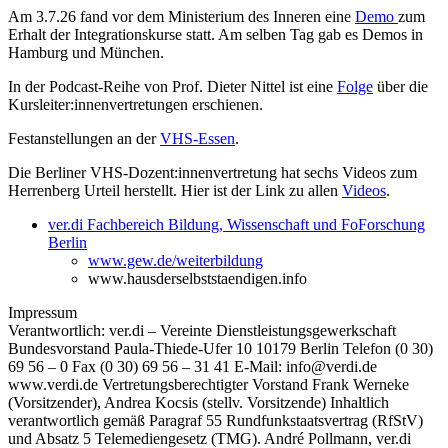
Am 3.7.26 fand vor dem Ministerium des Inneren eine
Demo
zum
Erhalt der Integrationskurse statt. Am selben Tag gab es Demos in
Hamburg und München.
In der Podcast-Reihe von Prof. Dieter Nittel ist eine
Folge
über die
Kursleiter:innenvertretungen erschienen.
Festanstellungen an der
VHS-Essen
.
Die Berliner VHS-Dozent:innenvertretung hat sechs Videos zum
Herrenberg Urteil herstellt. Hier ist der Link zu allen
Videos
.
ver.di Fachbereich Bildung, Wissenschaft und FoForschung
Berlin
www.gew.de/weiterbildung
www.hausderselbststaendigen.info
Impressum
Verantwortlich: ver.di – Vereinte Dienstleistungsgewerkschaft
Bundesvorstand Paula-Thiede-Ufer 10 10179 Berlin Telefon (0 30)
69 56 – 0 Fax (0 30) 69 56 – 31 41 E-Mail: info@verdi.de
www.verdi.de Vertretungsberechtigter Vorstand Frank Werneke
(Vorsitzender), Andrea Kocsis (stellv. Vorsitzende) Inhaltlich
verantwortlich gemäß Paragraf 55 Rundfunkstaatsvertrag (RfStV)
und Absatz 5 Telemediengesetz (TMG). André Pollmann, ver.di