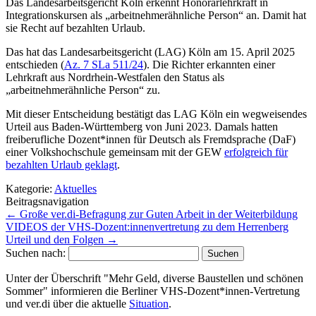
Das Landesarbeitsgericht Köln erkennt Honorarlehrkraft in
Integrationskursen als „arbeitnehmerähnliche Person“ an. Damit hat
sie Recht auf bezahlten Urlaub.
Das hat das Landesarbeitsgericht (LAG) Köln am 15. April 2025
entschieden (
Az. 7 SLa 511/24
). Die Richter erkannten einer
Lehrkraft aus Nordrhein-Westfalen den Status als
„arbeitnehmerähnliche Person“ zu.
Mit dieser Entscheidung bestätigt das LAG Köln ein wegweisendes
Urteil aus Baden-Württemberg von Juni 2023. Damals hatten
freiberufliche Dozent*innen für Deutsch als Fremdsprache (DaF)
einer Volkshochschule gemeinsam mit der GEW
erfolgreich für
bezahlten Urlaub geklagt
.
Kategorie:
Aktuelles
Beitragsnavigation
←
Große ver.di-Befragung zur Guten Arbeit in der Weiterbildung
VIDEOS der VHS-Dozent:innenvertretung zu dem Herrenberg
Urteil und den Folgen
→
Suchen nach:
Unter der Überschrift "Mehr Geld, diverse Baustellen und schönen
Sommer" informieren die Berliner VHS-Dozent*innen-Vertretung
und ver.di über die aktuelle
Situation
.