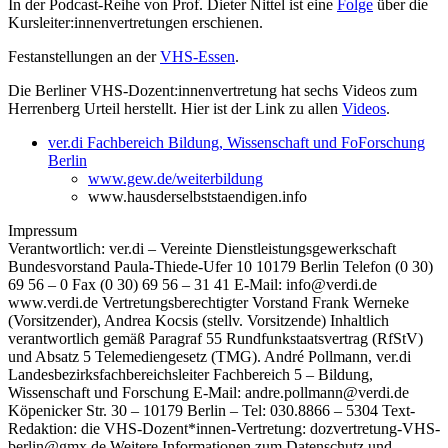
In der Podcast-Reihe von Prof. Dieter Nittel ist eine
Folge
über die
Kursleiter:innenvertretungen erschienen.
Festanstellungen an der
VHS-Essen
.
Die Berliner VHS-Dozent:innenvertretung hat sechs Videos zum
Herrenberg Urteil herstellt. Hier ist der Link zu allen
Videos
.
ver.di Fachbereich Bildung, Wissenschaft und FoForschung
Berlin
www.gew.de/weiterbildung
www.hausderselbststaendigen.info
Impressum
Verantwortlich: ver.di – Vereinte Dienstleistungsgewerkschaft
Bundesvorstand Paula-Thiede-Ufer 10 10179 Berlin Telefon (0 30)
69 56 – 0 Fax (0 30) 69 56 – 31 41 E-Mail: info@verdi.de
www.verdi.de Vertretungsberechtigter Vorstand Frank Werneke
(Vorsitzender), Andrea Kocsis (stellv. Vorsitzende) Inhaltlich
verantwortlich gemäß Paragraf 55 Rundfunkstaatsvertrag (RfStV)
und Absatz 5 Telemediengesetz (TMG). André Pollmann, ver.di
Landesbezirksfachbereichsleiter Fachbereich 5 – Bildung,
Wissenschaft und Forschung E-Mail: andre.pollmann@verdi.de
Köpenicker Str. 30 – 10179 Berlin – Tel: 030.8866 – 5304 Text-
Redaktion: die VHS-Dozent*innen-Vertretung: dozvertretung-VHS-
berlin@gmx.de Weitere Informationen zum Datenschutz und