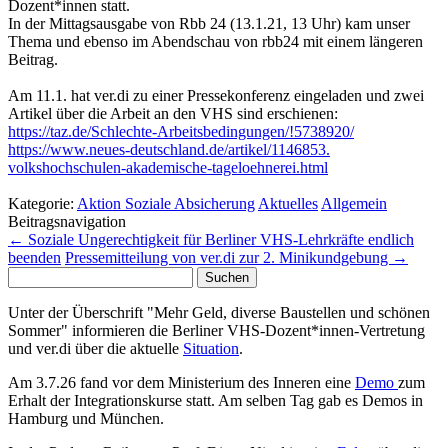
Dozent*innen statt.
In der Mittagsausgabe von Rbb 24 (13.1.21, 13 Uhr) kam unser
Thema und ebenso im Abendschau von rbb24 mit einem längeren
Beitrag.
Am 11.1. hat ver.di zu einer Pressekonferenz eingeladen und zwei
Artikel über die Arbeit an den VHS sind erschienen:
https://taz.de/Schlechte-
Arbeitsbedingungen/!5738920/
https://www.neues-deutschland.
de/artikel/1146853.
volkshochschulen-akademische-
tageloehnerei.html
Kategorie:
Aktion Soziale Absicherung
Aktuelles
Allgemein
Beitragsnavigation
←
Soziale Ungerechtigkeit für Berliner VHS-Lehrkräfte endlich
beenden
Pressemitteilung von ver.di zur 2. Minikundgebung
→
Suchen
nach:
Unter der Überschrift "Mehr Geld, diverse Baustellen und schönen
Sommer" informieren die Berliner VHS-Dozent*innen-Vertretung
und ver.di über die aktuelle
Situation
.
Am 3.7.26 fand vor dem Ministerium des Inneren eine
Demo
zum
Erhalt der Integrationskurse statt. Am selben Tag gab es Demos in
Hamburg und München.