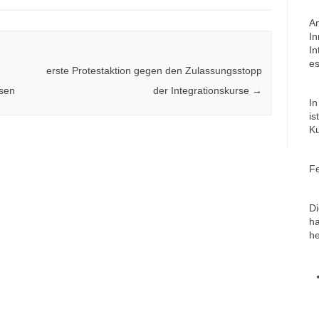
Am
I
In
e
erste Protestaktion gegen den Zulassungsstopp
rsen
der Integrationskurse
→
In
is
Ku
F
Di
ha
he