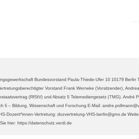
istungsgewerkschaft Bundesvorstand Paula-Thiede-Ufer 10 10179 Berlin T
rtretungsberechtigter Vorstand Frank Werneke (Vorsitzender), Andrea Ko
staatsvertrag (RfStV) und Absatz 5 Telemediengesetz (TMG). André Po
ch 5 – Bildung, Wissenschaft und Forschung E-Mail: andre.pollmann@ve
 VHS-Dozent*innen-Vertretung: dozvertretung-VHS-berlin@gmx.de Weit
e hier: https://datenschutz.verdi.de