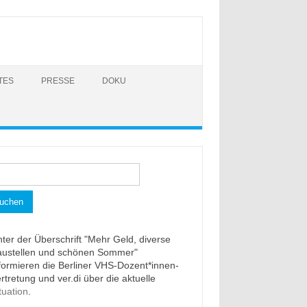
TES
PRESSE
DOKU
hen
h:
ter der Überschrift "Mehr Geld, diverse
austellen und schönen Sommer"
formieren die Berliner VHS-Dozent*innen-
rtretung und ver.di über die aktuelle
.
tuation