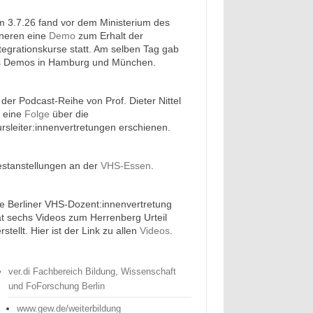
 3.7.26 fand vor dem Ministerium des
nneren eine
zum Erhalt der
Demo
tegrationskurse statt. Am selben Tag gab
s Demos in Hamburg und München.
 der Podcast-Reihe von Prof. Dieter Nittel
t eine
über die
Folge
rsleiter:innenvertretungen erschienen.
estanstellungen an der
.
VHS-Essen
e Berliner VHS-Dozent:innenvertretung
t sechs Videos zum Herrenberg Urteil
rstellt. Hier ist der Link zu allen
.
Videos
ver.di Fachbereich Bildung, Wissenschaft
und FoForschung Berlin
www.gew.de/weiterbildung