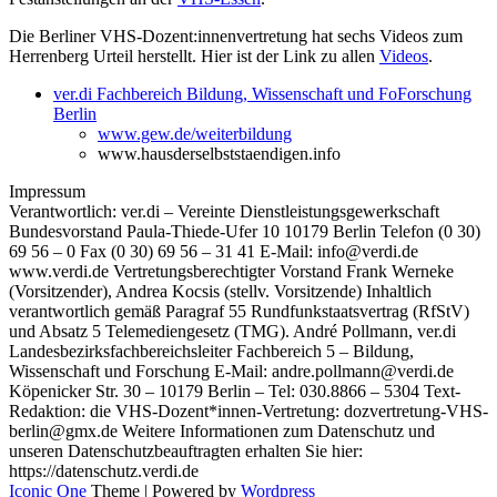
Die Berliner VHS-Dozent:innenvertretung hat sechs Videos zum
Herrenberg Urteil herstellt. Hier ist der Link zu allen
Videos
.
ver.di Fachbereich Bildung, Wissenschaft und FoForschung
Berlin
www.gew.de/weiterbildung
www.hausderselbststaendigen.info
Impressum
Verantwortlich: ver.di – Vereinte Dienstleistungsgewerkschaft
Bundesvorstand Paula-Thiede-Ufer 10 10179 Berlin Telefon (0 30)
69 56 – 0 Fax (0 30) 69 56 – 31 41 E-Mail: info@verdi.de
www.verdi.de Vertretungsberechtigter Vorstand Frank Werneke
(Vorsitzender), Andrea Kocsis (stellv. Vorsitzende) Inhaltlich
verantwortlich gemäß Paragraf 55 Rundfunkstaatsvertrag (RfStV)
und Absatz 5 Telemediengesetz (TMG). André Pollmann, ver.di
Landesbezirksfachbereichsleiter Fachbereich 5 – Bildung,
Wissenschaft und Forschung E-Mail: andre.pollmann@verdi.de
Köpenicker Str. 30 – 10179 Berlin – Tel: 030.8866 – 5304 Text-
Redaktion: die VHS-Dozent*innen-Vertretung: dozvertretung-VHS-
berlin@gmx.de Weitere Informationen zum Datenschutz und
unseren Datenschutzbeauftragten erhalten Sie hier:
https://datenschutz.verdi.de
Iconic One
Theme | Powered by
Wordpress