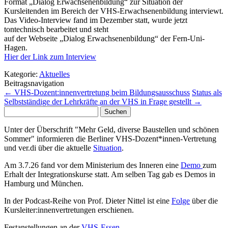
Format „Dialog Erwachsenenbildung“ zur Situation der
Kursleitenden im Bereich der VHS-Erwachsenenbildung interviewt.
Das Video-Interview fand im Dezember statt, wurde jetzt
tontechnisch bearbeitet und steht
auf der Webseite „Dialog Erwachsenenbildung“ der Fern-Uni-
Hagen.
Hier der Link zum Interview
Kategorie:
Aktuelles
Beitragsnavigation
←
VHS-Dozent:innenvertretung beim Bildungsausschuss
Status als
Selbstständige der Lehrkräfte an der VHS in Frage gestellt
→
Suchen
nach:
Unter der Überschrift "Mehr Geld, diverse Baustellen und schönen
Sommer" informieren die Berliner VHS-Dozent*innen-Vertretung
und ver.di über die aktuelle
Situation
.
Am 3.7.26 fand vor dem Ministerium des Inneren eine
Demo
zum
Erhalt der Integrationskurse statt. Am selben Tag gab es Demos in
Hamburg und München.
In der Podcast-Reihe von Prof. Dieter Nittel ist eine
Folge
über die
Kursleiter:innenvertretungen erschienen.
Festanstellungen an der
VHS-Essen
.